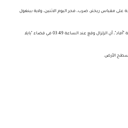
كالة "الأناضول"، اليوم الاثنين، بأن زلزالا بقوة 4.7 درجة على مقياس ريختر، ضرب، فجر اليوم الاثنين، ولاية بينغول
وجاء في بيان صدر عن رئاسة إدارة الطوارئ والكوارث التركية "آفاد"، أن الزلزال وقع عند الساعة 03:49 في قضاء "يايلا