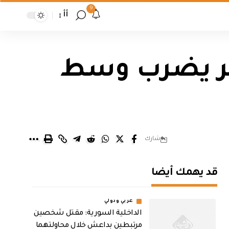
9
أأ
اس ريختر يضرب وسط
شارك
قد يهمك أيضا
عربي ودولي
الداخلية السورية: مقتل شخصين
مرتبطين بداعش خلال محاولتهما