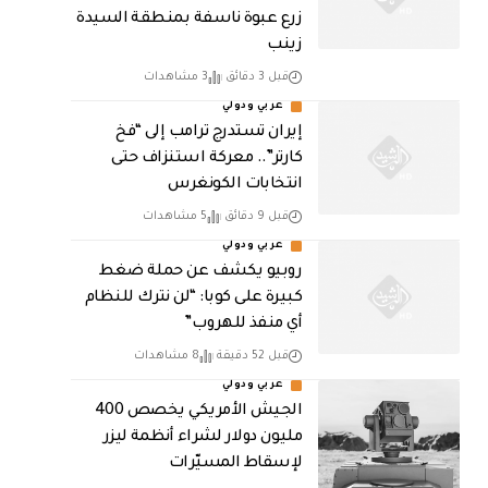
زرع عبوة ناسفة بمنطقة السيدة
زينب
قبل 3 دقائق
3 مشاهدات
عربي ودولي
إيران تستدرج ترامب إلى “فخ
كارتر”.. معركة استنزاف حتى
انتخابات الكونغرس
قبل 9 دقائق
5 مشاهدات
عربي ودولي
روبيو يكشف عن حملة ضغط
كبيرة على كوبا: “لن نترك للنظام
أي منفذ للهروب”
قبل 52 دقيقة
8 مشاهدات
عربي ودولي
الجيش الأمريكي يخصص 400
مليون دولار لشراء أنظمة ليزر
لإسقاط المسيّرات