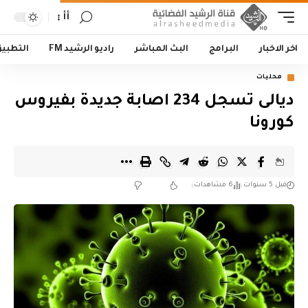
أأ
اخر الاخبار
البرامج
البث المباشر
راديو الرشيد FM
التطبي
محليات
ديالى تسجل 234 اصابة جديدة بفيروس
كورونا
قبل 5 سنوات
6 مشاهدات