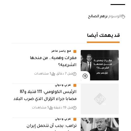
الوسوم
برهم الصالح
قد يهمك أيضا
مع ياسر عامر
مقرات وهمية.. من منحها
الشرعية؟
قبل 7 دقائق
5 مشاهدات
عربي ودولي
الرئيس الكولومبي: 111 قتيلا و87
مصابا جراء الزلزال الذي ضرب البلاد
قبل 19 دقيقة
5 مشاهدات
عربي ودولي
ترامب: يجب أن تتحمل إيران