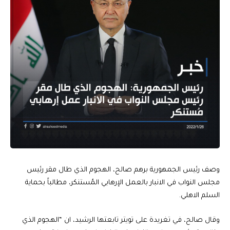
وصف رئيس الجمهورية برهم صالح، الهجوم الذي طال مقر رئيس
مجلس النواب في الانبار بالعمل الإرهابي المُستنكر، مطالباً بحماية
السلم الاهلي.
وقال صالح، في تغريدة على تويتر تابعتها الرشيد، ان “الهجوم الذي