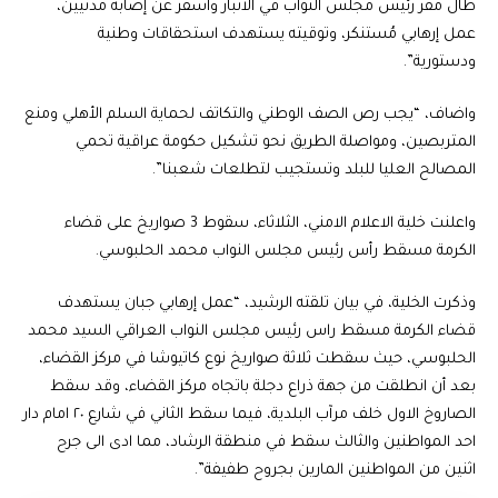
طال مقر رئيس مجلس النواب في الانبار واسفر عن إصابة مدنيين،
عمل إرهابي مُستنكر، وتوقيته يستهدف استحقاقات وطنية
ودستورية”.
واضاف، “يجب رص الصف الوطني والتكاتف لحماية السلم الأهلي ومنع
المتربصين، ومواصلة الطريق نحو تشكيل حكومة عراقية تحمي
المصالح العليا للبلد وتستجيب لتطلعات شعبنا”.
واعلنت خلية الاعلام الامني، الثلاثاء، سقوط 3 صواريخ على قضاء
الكرمة مسقط رأس رئيس مجلس النواب محمد الحلبوسي.
وذكرت الخلية، في بيان تلقته الرشيد، “عمل إرهابي جبان يستهدف
قضاء الكرمة مسقط راس رئيس مجلس النواب العراقي السيد محمد
الحلبوسي، حيث سقطت ثلاثة صواريخ نوع كاتيوشا في مركز القضاء،
بعد أن انطلقت من جهة ذراع دجلة باتجاه مركز القضاء، وقد سقط
الصاروخ الاول خلف مرآب البلدية، فيما سقط الثاني في شارع ٢٠ امام دار
احد المواطنين والثالث سقط في منطقة الرشاد، مما ادى الى جرح
اثنين من المواطنين المارين بجروح طفيفة”.