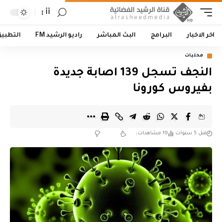
أأ
اخر الاخبار
البرامج
البث المباشر
راديو الرشيد FM
التطبي
محليات
النجف تسجل 139 اصابة جديدة
بفيروس كورونا
قبل 5 سنوات
19 مشاهدات