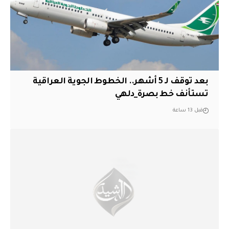
بعد توقف لـ 5 أشهر.. الخطوط الجوية العراقية
تستأنف خط بصرة_دلهي
قبل 13 ساعة