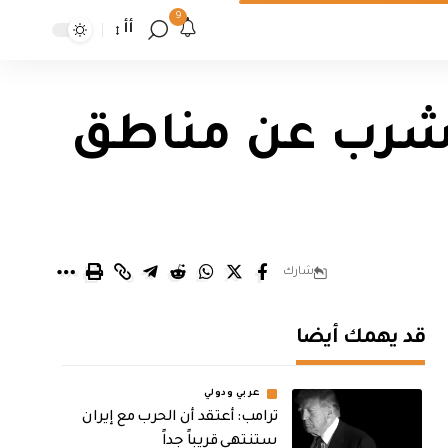
9
أأ
الشرب عن مناطق
شارك
قد يهمك أيضا
عربي ودولي
‏ترامب: أعتقد أن الحرب مع إيران
ستنتهي قريباً جداً