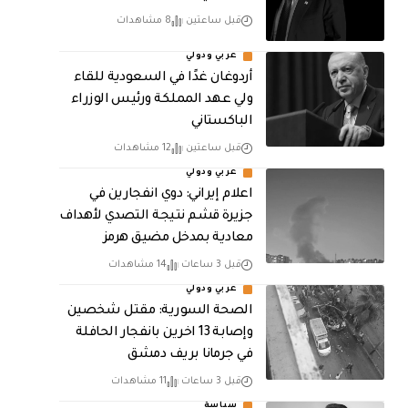
قبل ساعتين
8 مشاهدات
عربي ودولي
أردوغان غدًا في السعودية للقاء
ولي عهد المملكة ورئيس الوزراء
الباكستاني
قبل ساعتين
12 مشاهدات
عربي ودولي
اعلام إيراني: دوي انفجارين في
جزيرة قشم نتيجة التصدي لأهداف
معادية بمدخل مضيق هرمز
قبل 3 ساعات
14 مشاهدات
عربي ودولي
الصحة السورية: مقتل شخصين
وإصابة 13 اخرين بانفجار الحافلة
في جرمانا بريف دمشق
قبل 3 ساعات
11 مشاهدات
سياسة