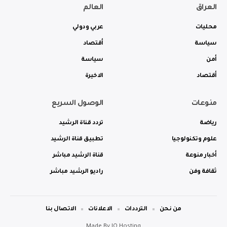
العراق
العالم
محليات
عربي ودولي
سياسة
أقتصاد
أمن
سياسة
أقتصاد
الاخيرة
منوعات
الوصول السريع
رياضة
تردد قناة الرشيد
علوم وتكنولوجيا
تطبيق قناة الرشيد
أخبار منوعة
قناة الرشيد مباشر
ثقافة وفن
راديو الرشيد مباشر
من نحن
الترددات
الاعلانات
الاتصال بنا
Made By
IQ Hosting