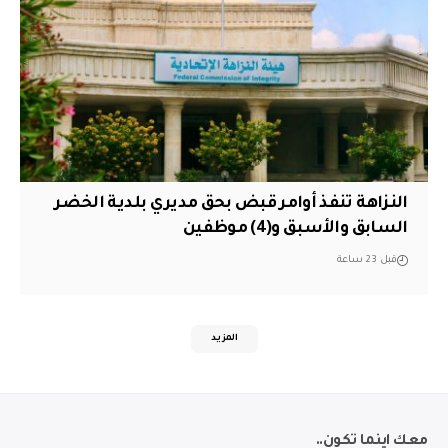
النزاهة تنفذ أوامر قبض بحق مديري بلدية الخضر
السابق والأسبق و(4) موظفين
قبل 23 ساعة
المزيد
معك اينما تكون..