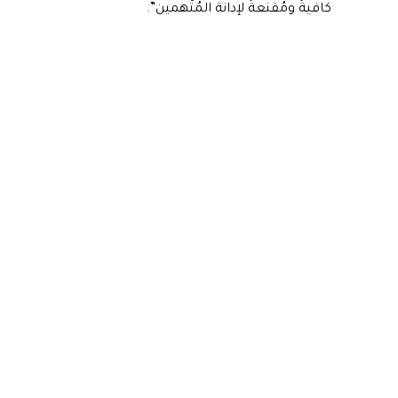
كافيةً ومُقنعةً لإدانة المُتَّهمين”.