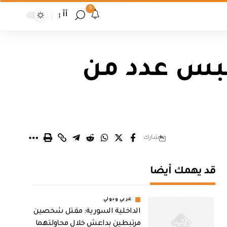
9
أأ
حبس عدد من
شارك
قد يهمك أيضا
عربي ودولي
الداخلية السورية: مقتل شخصين
مرتبطين بداعش خلال محاولتهما