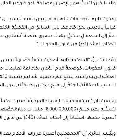
والسابقين؛ لتسبُّبهم بالإضرار بمصلحة الدولة وهدر المال 
وذكرت دائرة التحقيقات بالهيئة، في بيان تلقته الرشيد، ان 
غيابياً بالحبس بحق مُحافظ بابل السابق في القضيَّة المُ
عامٍّ إلى استعمالٍ سكنيٍّ؛ بهدف تحقيق منفعة أشخاصٍ على ح
لأحكام المادَّة (331) من قانون العقوبات”.
الع
النـسب السكانيَّـة، لافتةً إلى منح درجتين وظيفيَّتين دون الم
وتابعت، ان “محكمة جنايات الفساد المركزيَّة أصدرت حكماً 
لتسبُّبه بهدر مبلغ (8,000,000,000
أصدرت حكمها؛ استناداً إلى أحكام المادَّة (340) من قانون العقوبات”.
وبيَّـنت الدائرة، أنَّ “المحكمتين أصدرتا قرارات الأحكام بعد 