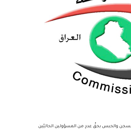
 بالسجن والحبس بحقِّ عددٍ من المسؤولين الحاليّين