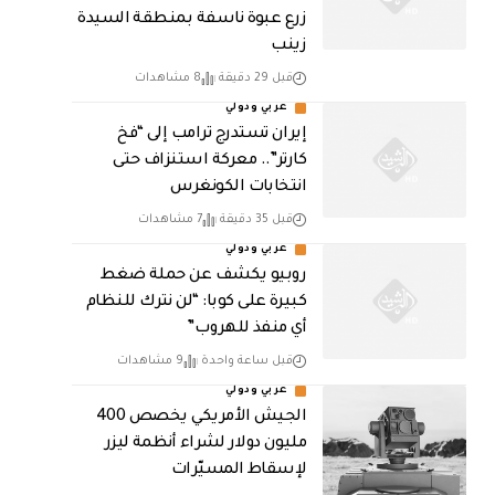
زرع عبوة ناسفة بمنطقة السيدة
زينب
قبل 29 دقيقة
8 مشاهدات
عربي ودولي
إيران تستدرج ترامب إلى “فخ
كارتر”.. معركة استنزاف حتى
انتخابات الكونغرس
قبل 35 دقيقة
7 مشاهدات
عربي ودولي
روبيو يكشف عن حملة ضغط
كبيرة على كوبا: “لن نترك للنظام
أي منفذ للهروب”
قبل ساعة واحدة
9 مشاهدات
عربي ودولي
الجيش الأمريكي يخصص 400
مليون دولار لشراء أنظمة ليزر
لإسقاط المسيّرات