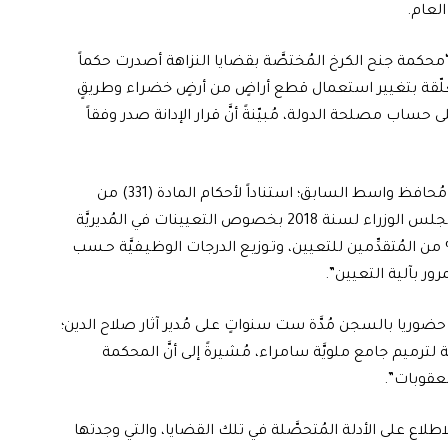
العام.
“محكمة جنح الكرخ المُختصَّة بقضايا النزاهة أصدرت حكماً
تعلّقة بتغيير استعمال قطع أراضٍ من أرضٍ خضراء وطريقٍ
ساب مصلحة الدولة، مُبيّنةً أنَّ قرار الإدانة صدر وفقاً
وأضافت، إنَّ “المحكمة ذاتها أصدرت حكماً حضورياً بحبس مُحافظ واسط السابق؛ استناداً لأحكام المادة (331) من
قانون العقوبات، مُوضحةً قيام المُدان بمُخالفة تعليمات مجلس الوزراء لسنة 2018 بخصوص التعيينات في المُديريَّة
امَّة لتربية واسط بمنح عقود تنمية الأقاليم بنسبة 10% من المُتقدِّمين للتعيين، وتـوزيـع الدرجات الوظيـفيَّة حـسب
رور بآلية التعيين”.
حضوريا بالسجن مُدَّة ست سنواتٍ على مُدير آثار صلاح الدين؛
) مليارات دينارمُخصَّصة لترميم جامع ملويَّة سامراء، مُشيرةً إلى أنَّ المحكمة
الاطلاع على الأدلة المُتحصَّلة في تلك القضايا، والتي وجدتها