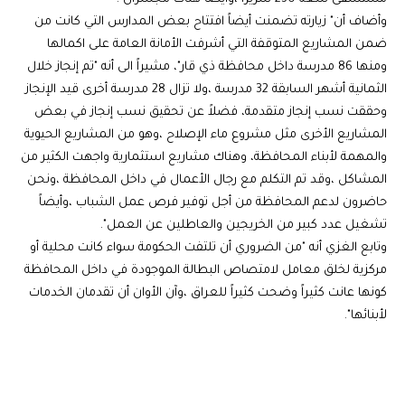
وأضاف أن" زيارته تضمنت أيضاً افتتاح بعض المدارس التي كانت من
ضمن المشاريع المتوقفة التي أشرفت الأمانة العامة على اكمالها
ومنها 86 مدرسة داخل محافظة ذي قار"، مشيراً الى أنه "تم إنجاز خلال
الثمانية أشهر السابقة 32 مدرسة ،ولا تزال 28 مدرسة أخرى قيد الإنجاز
وحققت نسب إنجاز متقدمة، فضلاً عن تحقيق نسب إنجاز في بعض
المشاريع الأخرى مثل مشروع ماء الإصلاح ،وهو من المشاريع الحيوية
والمهمة لأبناء المحافظة، وهناك مشاريع استثمارية واجهت الكثير من
المشاكل ،وقد تم التكلم مع رجال الأعمال في داخل المحافظة ،ونحن
حاضرون لدعم المحافظة من أجل توفير فرص عمل الشباب ،وأيضاً
تشغيل عدد كبير من الخريجين والعاطلين عن العمل".
وتابع الغزي أنه "من الضروري أن تلتفت الحكومة سواء كانت محلية أو
مركزية لخلق معامل لامتصاص البطالة الموجودة في داخل المحافظة
كونها عانت كثيراً وضحت كثيراً للعراق ،وآن الأوان أن تقدمان الخدمات
لأبنائها".