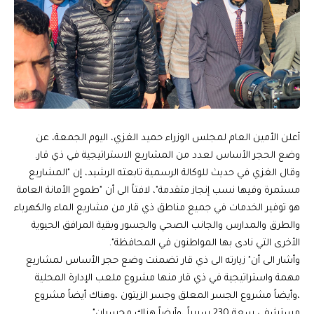
أعلن الأمين العام لمجلس الوزراء حميد الغزي، اليوم الجمعة، عن
وضع الحجر الأساس لعدد من المشاريع الاستراتيجية في ذي قار.
وقال الغزي في حديث للوكالة الرسمية تابعته الرشيد، إن "المشاريع
مستمرة وفيها نسب إنجاز متقدمة"، لافتاً الى أن "طموح الأمانة العامة
هو توفير الخدمات في جميع مناطق ذي قار من مشاريع الماء والكهرباء
والطرق والمدارس والجانب الصحي والجسور وبقية المرافق الحيوية
الأخرى التي نادى بها المواطنون في المحافظة".
وأشار الى أن" زيارته الى ذي قار تضمنت وضع حجر الأساس لمشاريع
مهمة واستراتيجية في ذي قار منها مشروع ملعب الإدارة المحلية
،وأيضاً مشروع الجسر المعلق وجسر الزيتون ،وهناك أيضاً مشروع
مستشفى سعة 230 سريراً ،وأيضاً هناك مجسران".