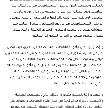
بالجائحة وخصوصا الذين يدخلون المستشفيات هم من الفئات غير
الملقحة، وهذا يتطابق مع التقارير العلمية في دول أوربا والولايات
المتحدة الامريكية حيث أكدت تلك التقارير العالمية ان اغلب المرضى
الداخلين للمستشفيات هم من غير الملقحين، علما ان غالبية تلك
الاصابات تعود الى المتحور اوميكرون السريع الانتشار والذي يفوق
معدل انتشاره بعشرات المرات المتحورات السابقة.
وتؤكد وزارتنا على مأمونية اللقاحات المستخدمة في العراق حيث مضى
اكثر من عشرة شهور على بدء استخدامها وتلقيح قرابة التسعة ملايين
عراقي ولم ترصد لجان رصد المضاعفات الجانبية للقاحات في بغداد و
المحافظات اي مضاعفات خطرة وهذا ما يدل على مأمونية ورصانة تلك
اللقاحات، و بالتالي نكرر دعوتنا الى الاسراع في اخذ اللقاحات الآمنة
المتوفرة في كافة المنافذ التلقيحية، و ترك التخوف والتردد من تلقي
اللقاح بسبب الاوهام والاخبار الكاذبة.
و تهيب وزارتنا بالجميع بضرورة الالتزام التام بالتعليمات الصحية
والتمسك بالاجراءات الوقائية من خلال ارتداء الكمامات والحفاظ على
التباعد البدني وتجنب الاماكن المزدحمة لحماية انفسهم وذويهم من