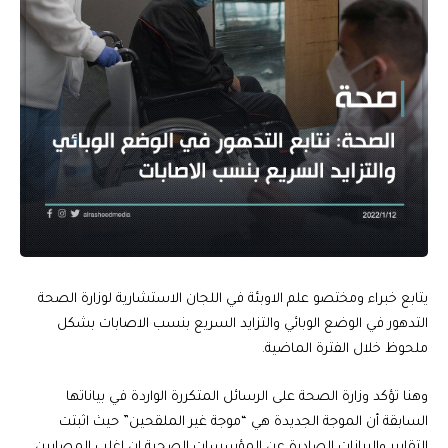
يتابع خبراء ومختصو علم الاوبئة في اللجان الاستشارية لوزارة الصحة
التدهور في الوضع الوبائي والتزايد السريع بنسب الاصابات بشكل
ملحوظ خلال الفترة الماضية.
وهنا تؤكد وزارة الصحة على الرسائل المتكررة الواردة في بياناتها
السابقة أن الموجة الجديدة هي “موجة غير الملقحين” حيث اثبتت
التقارير والبيانات الصادرة عن المؤسسات الصحية ان اغلب المصابين