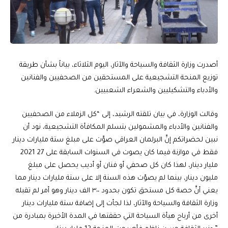
أصدرت وزارة الثقافة والسياحة والآثار، اليوم الثلاثاء، بياناً بشأن طريقة
توزيع المنحة التشجيعية على المستحقين من الصحفيين والفنانين
والأدباء والتشكيليين والشعراء الشعبيين.
وقالت الوزارة، في بيان تلقته الرشيد، إلى “كل الزملاء من الصحفيين
والفنانين والأدباء والمشمولين بتسلم المكافأة التشجيعية، نود أن
نبين لحضراتكم إنَّ البرلمان العراقي صوَّت على مبلغ ستة مليارات دينار
فقط في موازنة 2021‪ فيما كان يصوت في السنوات السابقة على 27
مليار دينار، لهذا كان كل صحفي أو فنان أو أديب يحصل على مبلغ
مليون دينار، بينما لم يصوّت هذه السنة إلا على ستة مليارات دينار مما
يعني أنَّ حصة كل مستحق تكون بحدود ٣٠٠ الف دينار وهو أمر لم تقبله
وزارة الثقافة والسياحة والآثار، لذا لجأت إلى إضافة ستة مليارات دينار
أخرى من أرباح هيأة السياحة التي حققتها في المدة الأخيرة بمبادرة من