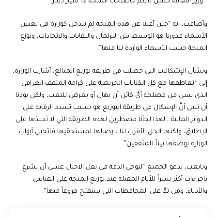
وزير الثقافة حسن ناظم فأصبحت المنحة 12 مليار دينار.”
وأضافت، انه “حين أعلنا عن هذه المنحة لم نتدخل كوزارة في تعيين
الأسماء فدورنا هو الوسيط بين البرلمان والنقابات والاتحادات، ونوزع
المنحة حسب الأسماء الواردة لنا منها”.
وبشأن الإشكالات التي حصلت في طريقة توزيع المبالغ، أشارت الوزارة،
إلى “تعاطفها مع كل الكتابات الحريصة على كرامة المثقف العراقي
الذي ليس من مصلحة أيٌّ كائن أن يهان أو يعرض للتعب، ولكن بودنا
أن نبين أنَّ الإشكال في طريقة التوزيع هو بسبب تشدد الرقابة على
الدوائر المالية ، لهذا لجأنا مضطرين لهذه الطريقة التي لا نحبذها على
الإطلاق، ولكنها الحل الأقرب لنا لايصالها لمستحقيها فاتحين أبواب
الوزارة بوصفها بيتاً للمثقفين”.
وتابعت، ندعو الجميع “لتوخي الدقة في نقل الاخبار، عسى أن نشرع
باجراءات أكثر يسراً للأيام المقبلة عند توزيع المنحة على الفنانين
والأدباء، ومن ثمَّ على المحافظات التي سنفتح فروعاً فيها”.