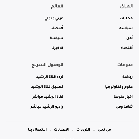
العراق
العالم
محليات
عربي ودولي
سياسة
أقتصاد
أمن
سياسة
أقتصاد
الاخيرة
منوعات
الوصول السريع
رياضة
تردد قناة الرشيد
علوم وتكنولوجيا
تطبيق قناة الرشيد
أخبار منوعة
قناة الرشيد مباشر
ثقافة وفن
راديو الرشيد مباشر
من نحن
الترددات
الاعلانات
الاتصال بنا