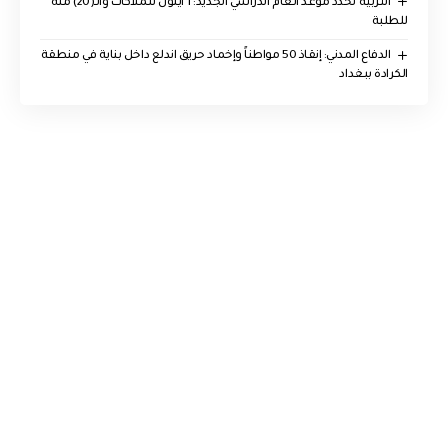
التربية تحدد موعد العام الدراسي الجديد: 1 أيلول للملاكات والـ(20) منه
للطلبة
الدفاع المدني: إنقاذ 50 مواطناً وإخماد حريق اندلع داخل بناية في منطقة
الكرادة ببغداد