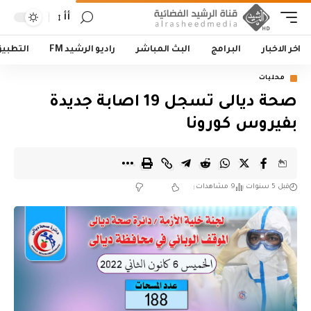
أأ
اخر الاخبار
البرامج
البث المباشر
راديو الرشيد FM
التطبي
محليات
صحة ديالى تسجل 19 اصابة جديدة
بفيروس كورونا
قبل 5 سنوات
9 مشاهدات