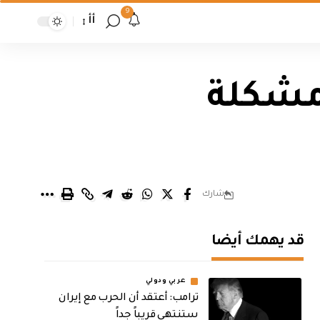
9
أأ
 مشكلة
شارك
قد يهمك أيضا
عربي ودولي
‏ترامب: أعتقد أن الحرب مع إيران
ستنتهي قريباً جداً