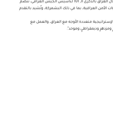
وذكرت السفارة بمناسبة عيد الجيش العراقي، انه"مع احتفال العراق بالذكرى الـ 101 لتأسيس الجيش العراقي، ننضمُ
ت الأمن العراقية، بما في ذلك البشمركة، ونُشيد بالتقدم
لإستراتيجية متعددة الأوجه مع العراق، والعمل مع
ومزدهرٍ وديمقراطيٍ وموحد".