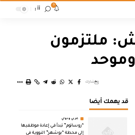
9
أأ
يش: ملتزمون
وموحد
شارك
قد يهمك أيضا
عربي ودولي
“روساتوم” تبدأ في إعادة موظفيها
إلى محطة “بوشهر” النووية في