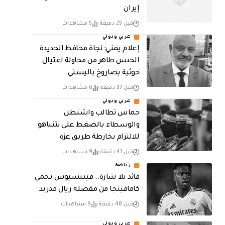
إيران
قبل 25 دقيقة
5 مشاهدات
عربي ودولي
إعلام يمني: نجاة محافظ الحديدة
الحسن طاهر من محاولة اغتيال
حوثية بصاروخ باليستي
قبل 37 دقيقة
6 مشاهدات
عربي ودولي
حماس تطالب واشنطن
والوسطاء بالضغط على نتنياهو
للالتزام بخارطة طريق غزة
قبل 41 دقيقة
9 مشاهدات
رياضة
قائد بلا شارة.. فينيسيوس يحمي
كامافينجا من مقصلة ريال مدريد
قبل 48 دقيقة
9 مشاهدات
عربي ودولي