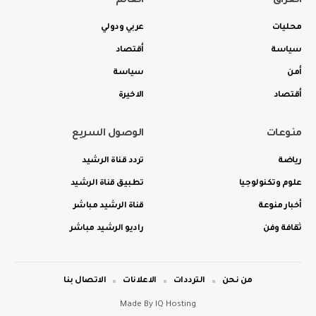
العراق
العالم
محليات
عربي ودولي
سياسة
أقتصاد
أمن
سياسة
أقتصاد
الاخيرة
منوعات
الوصول السريع
رياضة
تردد قناة الرشيد
علوم وتكنولوجيا
تطبيق قناة الرشيد
أخبار منوعة
قناة الرشيد مباشر
ثقافة وفن
راديو الرشيد مباشر
من نحن
الترددات
الاعلانات
الاتصال بنا
Made By
IQ Hosting