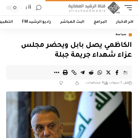
أأ
اخر الاخبار
البرامج
البث المباشر
راديو الرشيد FM
التطبي
سياسة
الكاظمي يصل بابل ويحضر مجلس
عزاء شهداء جريمة جبلة
قبل 5 سنوات
10 مشاهدات