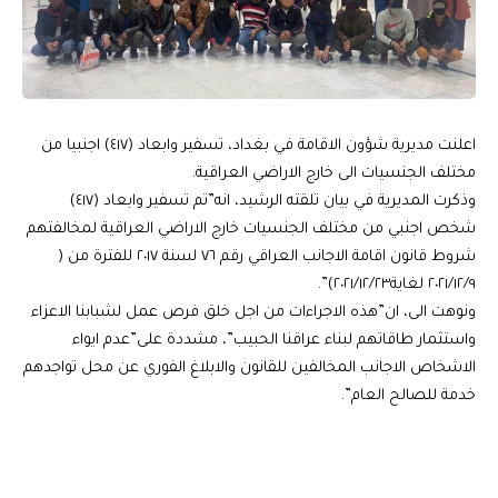
اعلنت مديرية شؤون الاقامة في بغداد، تسفير وابعاد (٤١٧) اجنبيا من
مختلف الجنسيات الى خارج الاراضي العراقية.
وذكرت المديرية في بيان تلقته الرشيد، انه”تم تسفير وابعاد (٤١٧)
شخص اجنبي من مختلف الجنسيات خارج الاراضي العراقية لمخالفتهم
شروط قانون اقامة الاجانب العراقي رقم ٧٦ لسنة ٢٠١٧ للفترة من (
٢٠٢١/١٢/٩ لغاية٢٠٢١/١٢/٢٣)”.
ونوهت الى، ان”هذه الاجراءات من اجل خلق فرص عمل لشبابنا الاعزاء
واستثمار طاقاتهم لبناء عراقنا الحبيب”، مشددة على”عدم ايواء
الاشخاص الاجانب المخالفين للقانون والابلاغ الفوري عن محل تواجدهم
خدمة للصالح العام”.