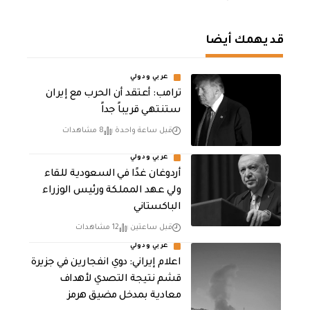
قد يهمك أيضا
عربي ودولي
‏ترامب: أعتقد أن الحرب مع إيران
ستنتهي قريباً جداً
قبل ساعة واحدة
8 مشاهدات
عربي ودولي
أردوغان غدًا في السعودية للقاء
ولي عهد المملكة ورئيس الوزراء
الباكستاني
قبل ساعتين
12 مشاهدات
عربي ودولي
اعلام إيراني: دوي انفجارين في جزيرة
قشم نتيجة التصدي لأهداف
معادية بمدخل مضيق هرمز