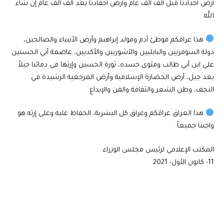
أرض أجدادنا قبل ألف ألف عام وأرض أحفادنا بعد ألف ألف عام إن شاء
الله.
هذا عراقكم موطئ آدم ومولد إبراهيم وأرض الأنبياء والصالحين،
دولة السومريين والبابليين والآشوريين والأكديين، عاصمة أبي الحسنين
علي ابن أبي طالب ومثوى جسده، ثورة الحسين وإرثها في دمائنا جيلاً
بعد جيل، أرض الحضارة الإسلامية وأرض المرجعية الرشيدة في
النجف، وطن الشعر والثقافة والفن والإبداع.
هذا العراق عراقكم وعراق كل البشرية، الحفاظ عليه وعلى إرثه هو
واجبنا جميعاً.
المكتب الإعلامي لرئيس مجلس الوزراء
11- كانون الأول- 2021