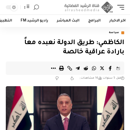
أأ
اخر الاخبار
البرامج
البث المباشر
راديو الرشيد FM
التطبي
سياسة
الكاظمي: طريق الدولة نعبده معاً
بارادة عراقية خالصة
قبل 5 سنوات
16 مشاهدات