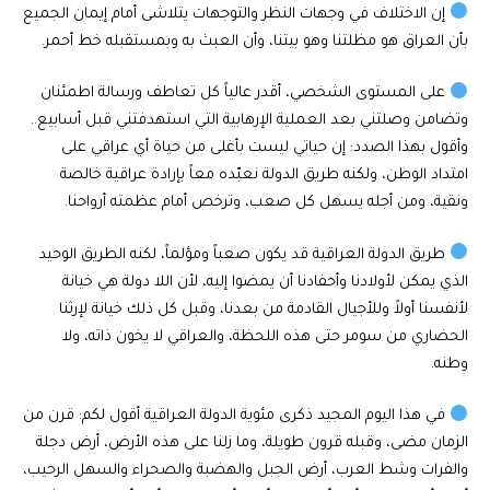
إن الاختلاف في وجهات النظر والتوجهات يتلاشى أمام إيمان الجميع
بأن العراق هو مظلتنا وهو بيتنا، وأن العبث به وبمستقبله خط أحمر.
على المستوى الشخصي، أقدر عالياً كل تعاطف ورسالة اطمئنان
وتضامن وصلتني بعد العملية الإرهابية التي استهدفتني قبل أسابيع..
وأقول بهذا الصدد: إن حياتي ليست بأغلى من حياة أي عراقي على
امتداد الوطن، ولكنه طريق الدولة نعبّده معاً بإرادة عراقية خالصة
ونقية، ومن أجله يسهل كل صعب، وترخص أمام عظمته أرواحنا.
طريق الدولة العراقية قد يكون صعباً ومؤلماً، لكنه الطريق الوحيد
الذي يمكن لأولادنا وأحفادنا أن يمضوا إليه، لأن اللا دولة هي خيانة
لأنفسنا أولاً وللأجيال القادمة من بعدنا، وقبل كل ذلك خيانة لإرثنا
الحضاري من سومر حتى هذه اللحظة، والعراقي لا يخون ذاته، ولا
وطنه.
في هذا اليوم المجيد ذكرى مئوية الدولة العراقية أقول لكم: قرن من
الزمان مضى، وقبله قرون طويلة، وما زلنا على هذه الأرض، أرض دجلة
والفرات وشط العرب، أرض الجبل والهضبة والصحراء والسهل الرحيب،