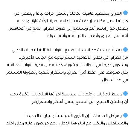
العراق يستعيد عافيته الكاملة وتشفى جراحه تباعاً وينهض من
كبواته ليحتل مكانته بإرادة شعبه الذاتية.. جيراننا وأشقاؤنا والعالم
يتفاعل مع إرادتكم أنتم ويستمع إلى صوت العراق النابع من أعماقكم..
أنتم أهل العراق وأصحاب القرار فيه وأنتم الدولة.
بعد أيام سنشهد انسحاب جميع القوات القتالية للتحالف الدولي
من العراق في نطاق الاتفاقية الاستراتيجية مع الجانب الأميركي،
وسيكون دورها في مجالات المشورة، كدلالة على قدرة القوات العراقية
بكل صنوفها على حفظ أمن العراق واستقرار شعبه وتطورها المستمر
في هذا المجال.
وسط تجاذبات واجتهادات سياسية أفرزتها الانتخابات الأخيرة يجب
أن يطمئن الجميع.. لن نسمح بمس أمنكم واستقراركم.
رغم كل الخلافات فإن القوى السياسية والتيارات الجديدة
والمستقلين والنخب هم أبناء هذا الوطن وهم حريصون عليه وعلى أمنه.