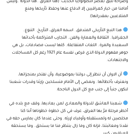
وصراحة تليق بعصر التكنولوجيا الحديث: (هنا العراق ..هنا الدولة ..وليس
أمامنا من خيار كعراقيين إلا الدفاع عنها وحفظ تأريخها ومنع
المتلاعبين بمقدراتها).
هذا النبع التأريخي المتدفق.. اسمه العراق، التأريخ.. التنوع..
الجغرافيا.. الثقافة والعمارة والفن.. التجارب المتراكمة بأحداثها
السعيدة والمرة.. اللغات المتفاعلة.. كلها ليست مصادفات، بل هي
جوهر مفهوم الدولة الذي فرض نفسه عام 1921 رغم كل المساجلات
والاجتهادات.
آن الاوان أن ننظر إلى دولتنا بموضوعية، وأن نفتخر بمنجزاتها،
ونعترف بأخطائها.. ونمضي إلى الأمام متسلحين بإرثنا وقدرات شعبنا
لنكون جنباً إلى جنب مع كل الدول الناجحة.
شعبنا العاشق للدولة والمعادي لمن يعاديها، وقف مع بلده في
أخطر مرحلة مرّ بها العراق، عرف في كل خطوة خطوناها أننا كنا
مخلصين له ولمستقبله وأوفياء لإرثه.. وحتى عندما كان يمارس حقه في
نقدنا ومعاتبتنا، فإنه كان وما زال ينتظر منا ما يستحق.. وما يستحقه
العراقيون كبير.