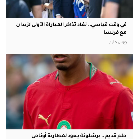
في وقت قياسي.. نفاد تذاكر المباراة الأولى لزيدان
مع فرنسا
قبل 5 أيام
حلم قديم.. برشلونة يعود لمطاردة أوناحي