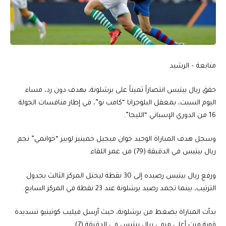
متابعة – الرشيد
حقق ريال بيتيس انتصاراً ثميناً على برشلونة، بهدف دون رد، مساء
اليوم السبت، بمعقل البلوجرانا “كامب نو”، في إطار منافسات الجولة
16 من الدوري الإسباني “الليجا”.
وسجل هدف المباراة الوحيد خوان ميجيل خمينيز لوبيز “خوانمي” نجم
ريال بيتيس في الدقيقة (79) من عمر اللقاء.
ورفع ريال بيتيس رصيده إلى 30 نقطة ليحتل المركز الثالث بجدول
الترتيب، بينما تجمد رصيد برشلونة عند 23 نقطة في المركز السابع.
بدأت المباراة بضغط من برشلونة، حيث أرسل فيليب كوتينيو تسديدة
قوية مرت أعلى مرمى ريال بيتيس في الدقيقة (7).