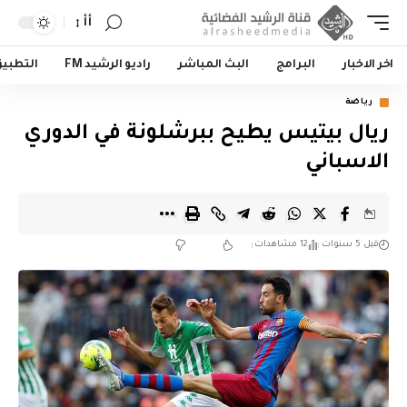
أأ
اخر الاخبار
البرامج
البث المباشر
راديو الرشيد FM
التطبي
رياضة
ريال بيتيس يطيح ببرشلونة في الدوري
الاسباني
قبل 5 سنوات
12 مشاهدات