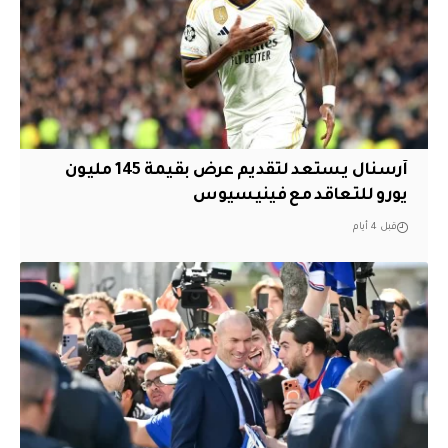
آرسنال يستعد لتقديم عرض بقيمة 145 مليون
يورو للتعاقد مع فينيسيوس
قبل 4 أيام