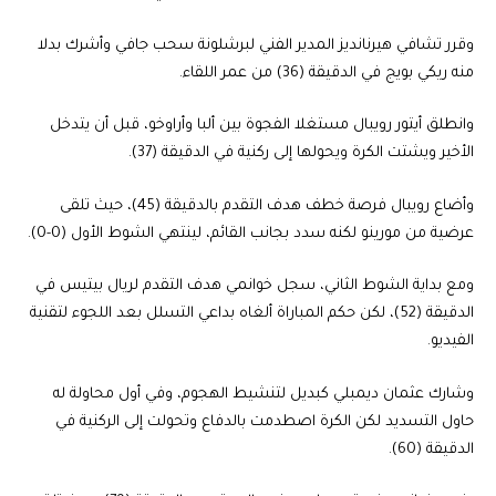
وقرر تشافي هيرنانديز المدير الفني لبرشلونة سحب جافي وأشرك بدلا
منه ريكي بويج في الدقيقة (36) من عمر اللقاء.
وانطلق أيتور رويبال مستغلا الفجوة بين ألبا وأراوخو، قبل أن يتدخل
الأخير ويشتت الكرة ويحولها إلى ركنية في الدقيقة (37).
وأضاع رويبال فرصة خطف هدف التقدم بالدقيقة (45)، حيث تلقى
عرضية من مورينو لكنه سدد بجانب القائم، لينتهي الشوط الأول (0-0).
ومع بداية الشوط الثاني، سجل خوانمي هدف التقدم لريال بيتيس في
الدقيقة (52)، لكن حكم المباراة ألغاه بداعي التسلل بعد اللجوء لتقنية
الفيديو.
وشارك عثمان ديمبلي كبديل لتنشيط الهجوم، وفي أول محاولة له
حاول التسديد لكن الكرة اصطدمت بالدفاع وتحولت إلى الركنية في
الدقيقة (60).