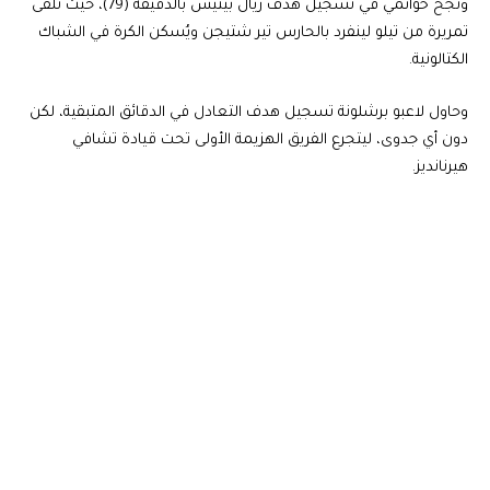
ونجح خوانمي في تسجيل هدف ريال بيتيس بالدقيقة (79)، حيث تلقى
تمريرة من تيلو لينفرد بالحارس تير شتيجن ويُسكن الكرة في الشباك
الكتالونية.
وحاول لاعبو برشلونة تسجيل هدف التعادل في الدقائق المتبقية، لكن
دون أي جدوى، ليتجرع الفريق الهزيمة الأولى تحت قيادة تشافي
هيرنانديز.