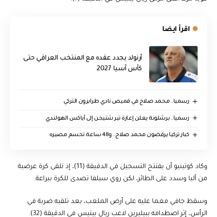
اقرأ ايضا
أرنولد يجدد عقده مع المنتخب العراقي حتى
كأس آسيا 2027
رسميا.. محمد صلاح في قميص نادي طرابزون التركي
رسميا.. برشلونة يعلن إعارة تير شتيجن إلى أياكس الهولندي
كبار تركيا يرفضون محمد صلاح.. و48 ساعة تحسم مصيره
وكاد كوتينيو أن يفتتح التسجيل في الدقيقة (11)، إذ تلقى كرة عرضية
من ألبا وسدد على الطائر، لكن روي سيلفا تصدى للكرة ببراعة.
وسقط جافي مغما عليه على أرض الملعب، بعد تلقيه ضربة في
الرأس، إثر اصطدامه ببيليرين لاعب ريال بيتيس في الدقيقة (32).