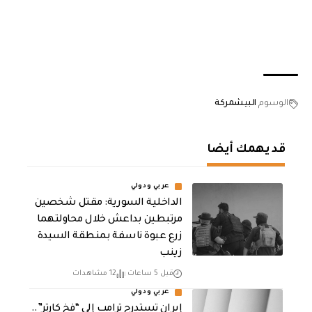
الوسوم
البيشمركة
قد يهمك أيضا
عربي ودولي
الداخلية السورية: مقتل شخصين
مرتبطين بداعش خلال محاولتهما
زرع عبوة ناسفة بمنطقة السيدة
زينب
قبل 5 ساعات
12 مشاهدات
عربي ودولي
إيران تستدرج ترامب إلى “فخ كارتر”..