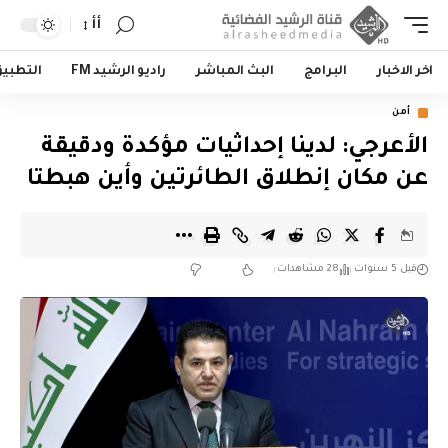
أأ
اخر الاخبار
البرامج
البث المباشر
راديو الرشيد FM
التطبي
أمن
الأعرجي: لدينا إحداثيات مؤكدة ودقيقة
عن مكان إنطلاق الطائرتين وأين هبطتا
قبل 5 سنوات
28 مشاهدات