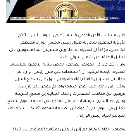
اعلن مستشار الأمن القومي قاسم الأعرجي، اليوم الاثنين، النتائج
الأولوية للتحقيق بمحاولة اغتيال رئيس مجلس الوزراء مصطفى
الكاظمي، مؤكداً ان الهجوم تم بطائرتين مسيرتين القتا مقدوفين على
المنزل انطلقتا من شمال شرقي بغداد.
وقال الأعرجي، في المؤتمر الصحفي الخاص بنتائج التحقيق بملابسات
الهجوم، تابعته الرشيد، أن “استهداف على منزل رئيس الوزراء تم
بطائرتين مسيرتين قامتا بإلقاء مقذوفين الاول على سطح المنزل
والثاني في باحته، حيث انفجر أحدهما واخر لم ينفجر، وقد تم إرسال
فريقين من مكافحة المتفجرات والأدلة الجنائية إلى مسرح الجريمة
وجرى أخذ المبارز الجرمية، اذ عثر على مقذوف ثانٍ لم ينفجر فوق سطح
المنزل في اليوم التالي”، مؤكداً ان “طبيعة الهجوم تكشف الاستهداف
المباشر لحياة رئيس الوزراء”.
واضاف، “تفاجأنا بقيام مفرزتين تابعتين لمكافحة المتفجرات والأدلة