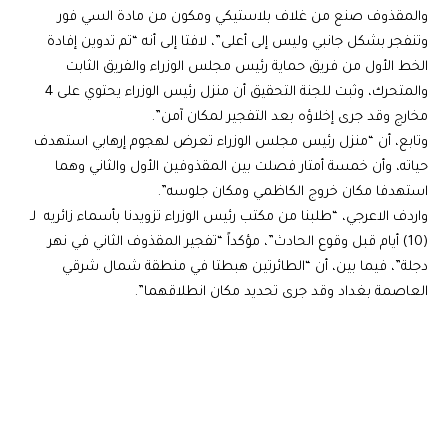
والمقذوف صنع من غلاف بلاستيكي ومكون من مادة السي فور
وتنفجر بشكل جانبي وليس إلى أعلى”، لافتا إلى أنه “تم تدوين إفادة
الخط الأول من فريق حماية رئيس مجلس الوزراء والفريق الثابت
والمتحرك، وثبت للجنة التحقيق أن منزل رئيس الوزراء يحتوي على 4
مخارج وقد جرى إخلاؤه بعد التفجير لمكان آمن”.
وتابع، أن “منزل رئيس مجلس الوزراء تعرض لهجوم إرهابي استهدف
حياته، وأن خمسة أمتار فصلت بين المقذوفين الأول والثاني وهما
استهدفا مكان خروج الكاظمي ومكان جلوسه”.
واردف الاعرجي، “طلبنا من مكتب رئيس الوزراء تزويدنا بأسماء زائريه لـ
(10) أيام قبل وقوع الحادث”، مؤكداً “تفجير المقذوف الثاني في نهر
دجلة”، فيما بين، أن “الطائرتين هبطتا في منطقة شمال شرقي
العاصمة بغداد وقد جرى تحديد مكان انطلاقهما”.