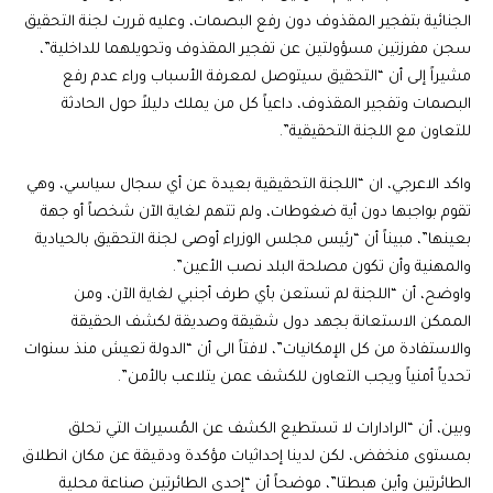
الجنائية بتفجير المقذوف دون رفع البصمات، وعليه قررت لجنة التحقيق
سجن مفرزتين مسؤولتين عن تفجير المقذوف وتحويلهما للداخلية”،
مشيراً إلى أن “التحقيق سيتوصل لمعرفة الأسباب وراء عدم رفع
البصمات وتفجير المقذوف، داعياً كل من يملك دليلاً حول الحادثة
للتعاون مع اللجنة التحقيقية”.
واكد الاعرجي، ان “اللجنة التحقيقية بعيدة عن أي سجال سياسي، وهي
تقوم بواجبها دون أية ضغوطات، ولم تتهم لغاية الآن شخصاً أو جهة
بعينها”، مبيناً أن “رئيس مجلس الوزراء أوصى لجنة التحقيق بالحيادية
والمهنية وأن تكون مصلحة البلد نصب الأعين”.
واوضح، أن “اللجنة لم تستعن بأي طرف أجنبي لغاية الآن، ومن
الممكن الاستعانة بجهد دول شقيقة وصديقة لكشف الحقيقة
والاستفادة من كل الإمكانيات”، لافتاً الى أن “الدولة تعيش منذ سنوات
تحدياً أمنياً ويجب التعاون للكشف عمن يتلاعب بالأمن”.
وبين، أن “الرادارات لا تستطيع الكشف عن المُسيرات التي تحلق
بمستوى منخفض، لكن لدينا إحداثيات مؤكدة ودقيقة عن مكان انطلاق
الطائرتين وأين هبطتا”، موضحاً أن “إحدى الطائرتين صناعة محلية