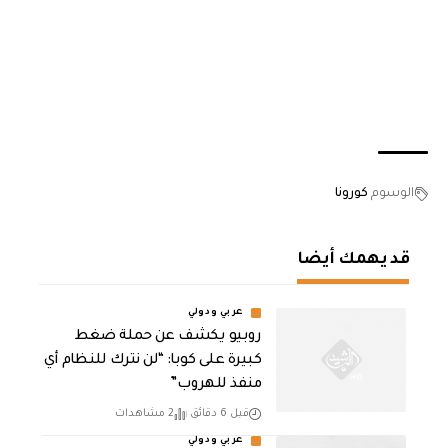
الوسوم
كورونا
قد يهمك أيضا
عربي ودولي
روبيو يكشف عن حملة ضغط
كبيرة على كوبا: “لن نترك للنظام أي
منفذ للهروب”
قبل 6 دقائق
2 مشاهدات
عربي ودولي