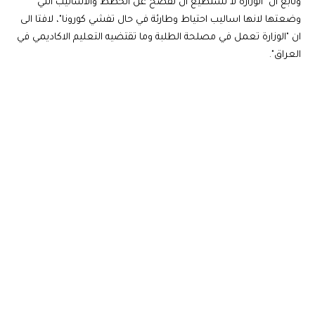
وتابع ان "الوزارة لا تستطيع ان تفصح عن الخطط والاساليب التي
وضعتها لانها اساليب احتياط وطارئة في حال تفشي كورونا"، لافتا الى
ان "الوزارة تعمل في مصلحة الطلبة وما تقتضيه التعليم الاكاديمي في
العراق".