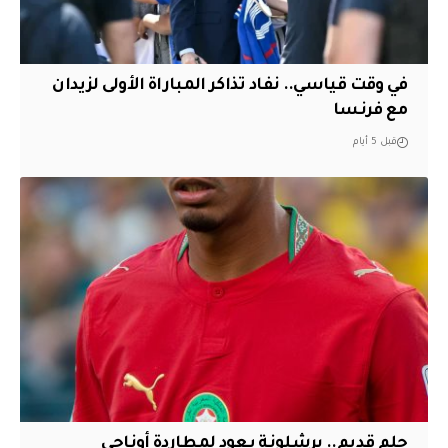
في وقت قياسي.. نفاد تذاكر المباراة الأولى لزيدان
مع فرنسا
قبل 5 أيام
حلم قديم.. برشلونة يعود لمطاردة أوناحي