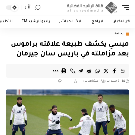
أأ
اخر الاخبار
البرامج
البث المباشر
راديو الرشيد FM
التطبي
رياضة
ميسي يكشف طبيعة علاقته براموس
بعد مزاملته في باريس سان جيرمان
قبل 5 سنوات
17 مشاهدات