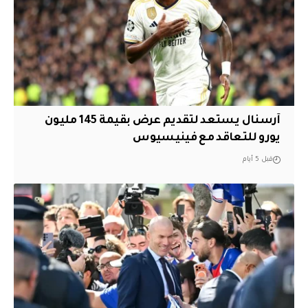
آرسنال يستعد لتقديم عرض بقيمة 145 مليون
يورو للتعاقد مع فينيسيوس
قبل 5 أيام