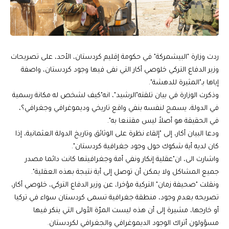
ردت وزارة "البيشمركة" في حكومة إقليم كردستان، الأحد، على تصريحات
وزير الدفاع التركي خلوصي أكار التي نفى فيها وجود كردستان، واصفة
إياها بـ"المثيرة للدهشة".
وذكرت الوزارة في بيان تلقته"الرشيد"، انه"كيف لشخص له مكانة رسمية
في الدولة، يسمح لنفسه بنفي واقع تاريخي وديموغرافي وجغرافي؟،
في الحقيقة هو أصلاً ليس مقتنعا به".
ودعا البيان أكار، إلى "إلقاء نظرة على الوثائق وتاريخ الدولة العثمانية، إذا
كان لديه أية شكوك حول وجود جغرافية كردستان".
واشارت الى، ان"عقلية إنكار ونفي أمة وجغرافيتها كانت دائما مصدر
جميع المشاكل ولا يمكن أن توصل إلى أية نتيجة بهذه العقلية".
ونقلت "صحيفة زمان" التركية مؤخرا، عن وزير الدفاع التركي، خلوصي أكار،
تصريحه بعدم وجود، منطقة جغرافية تسمى كردستان سواء في تركيا
أو خارجها، مشيرة إلى أن هذه ليست المرّة الأولى التي ينكر فيها
مسؤولون أتراك الوجود الديموغرافي والجغرافي لكردستان.