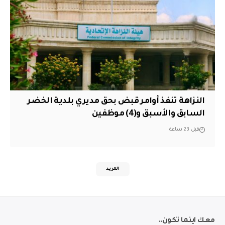
النزاهة تنفذ أوامر قبض بحق مديري بلدية الخضر
السابق والأسبق و(4) موظفين
قبل 23 ساعة
المزيد
معك اينما تكون..