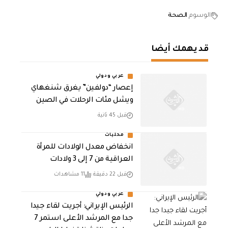
الوسوم
الصحة
قد يهمك أيضا
عربي ودولي
إعصار “دولفين” يغرق شنغهاي
ويشل مئات الرحلات في الصين
قبل 45 ثانية
محليات
انخفاض معدل الولادات للمرأة
العراقية من 7 إلى 3 ولادات
قبل 22 دقيقة
11 مشاهدات
عربي ودولي
الرئيس الإيراني: أجريت لقاء جيدا
جدا مع المرشد الأعلى استمر 7