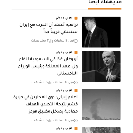
قد يهمك أيضا
عربي ودولي
‏ترامب: أعتقد أن الحرب مع إيران
ستنتهي قريباً جداً
قبل 9 ساعات
11 مشاهدات
عربي ودولي
أردوغان غدًا في السعودية للقاء
ولي عهد المملكة ورئيس الوزراء
الباكستاني
قبل 10 ساعات
15 مشاهدات
عربي ودولي
اعلام إيراني: دوي انفجارين في جزيرة
قشم نتيجة التصدي لأهداف
معادية بمدخل مضيق هرمز
قبل 10 ساعات
15 مشاهدات
عربي ودولي