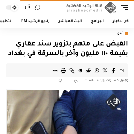
أأ
اخر الاخبار
البرامج
البث المباشر
راديو الرشيد FM
التطبي
أمن
القبض على متهم بتزوير سند عقاري
بقيمة ١١٠ مليون وآخر بالسرقة في بغداد
قبل 5 سنوات
5 مشاهدات