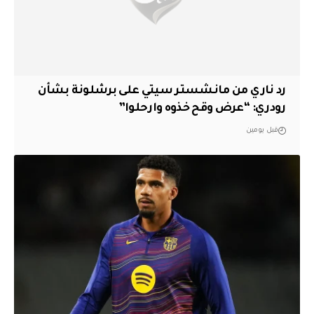
رد ناري من مانشستر سيتي على برشلونة بشأن
رودري: “عرض وقح خذوه وارحلوا”
قبل يومين