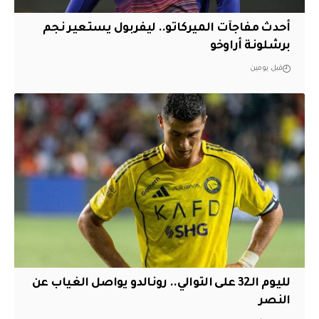
أحدث مفاجآت الميركاتو.. ليفربول يستعير نجم
برشلونة أراوخو
قبل يومين
لليوم الـ32 على التوالي.. رونالدو يواصل الغياب عن
النصر