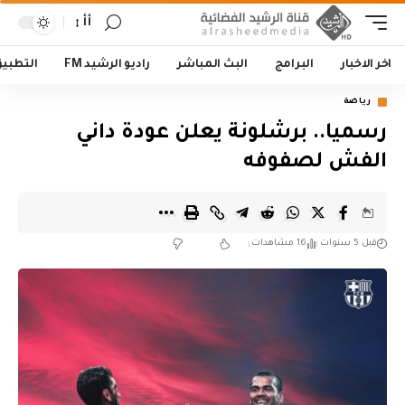
أأ
اخر الاخبار
البرامج
البث المباشر
راديو الرشيد FM
التطبي
رياضة
رسميا.. برشلونة يعلن عودة داني
الفش لصفوفه
قبل 5 سنوات
16 مشاهدات