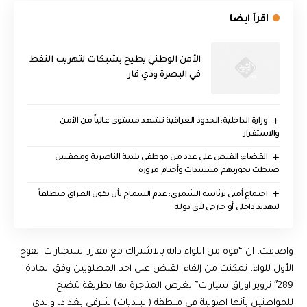
اقرأ ايضا
الأمن الوطني يطيح بشبكات لتهريب النفط
في البصرة وذي قار
وزارة الداخلية: الحدود العراقية تشهد مستوى عالياً من الأمن
والاستقرار
القضاء: القبض على عدد من موظفي بلدية الناصرية ومعقبين
ضبطت بحوزتهم مستندات وأختام مزورة
اجتماع أمني برئاسة الشمري: عدم السماح بأن يكون العراق منطلقاً
لتهديد داخلي أو خارجي لأي دولة
واضافت، ان “قوة من اللواء ذاته بالاشتراك مع مفارز استخبارات الفوج
الأول للواء، تمكنت من إلقاء القبض على احد المطلوبين وفق المادة
289″ تزوير اوراق سيارات” لغرض المتاجرة بها بطريقة تتضح
للمواطنين بأنها اصولية في منطقة (البلديات) شرقي بغداد، والذي