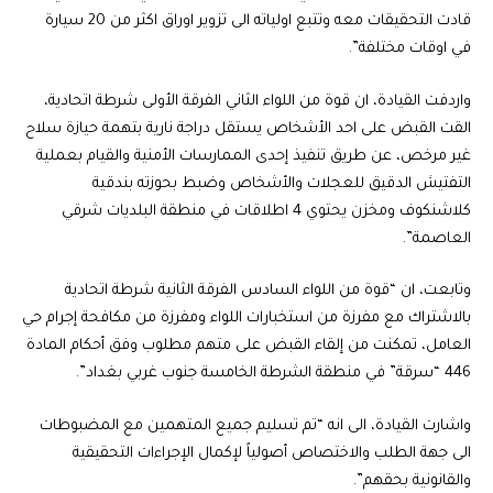
قادت التحقيقات معه وتتبع اولياته الى تزوير اوراق اكثر من 20 سيارة
في اوقات مختلفة”.
واردفت القيادة، ان قوة من اللواء الثاني الفرقة الأولى شرطة اتحادية،
القت القبض على احد الأشخاص يستقل دراجة نارية بتهمة حيازة سلاح
غير مرخص، عن طريق تنفيذ إحدى الممارسات الأمنية والقيام بعملية
التفتيش الدقيق للعجلات والأشخاص وضبط بحوزته بندقية
كلاشنكوف ومخزن يحتوي 4 اطلاقات في منطقة البلديات شرقي
العاصمة”.
وتابعت، ان “قوة من اللواء السادس الفرقة الثانية شرطة اتحادية
بالاشتراك مع مفرزة من استخبارات اللواء ومفرزة من مكافحة إجرام حي
العامل، تمكنت من إلقاء القبض على متهم مطلوب وفق أحكام المادة
446 “سرقة” في منطقة الشرطة الخامسة جنوب غربي بغداد”.
واشارت القيادة، الى انه “تم تسليم جميع المتهمين مع المضبوطات
الى جهة الطلب والاختصاص أصولياً لإكمال الإجراءات التحقيقية
والقانونية بحقهم”.