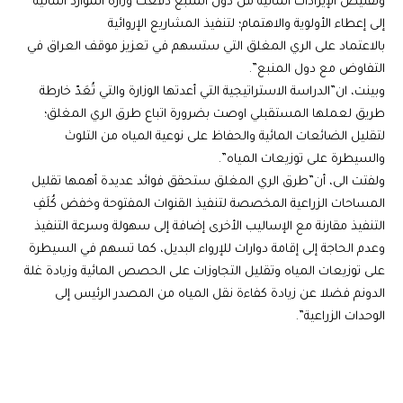
وتقليص الإيرادات المائية من دول المنبع دفعت وزارة الموارد المائية
إلى إعطاء الأولوية والاهتمام؛ لتنفيذ المشاريع الإروائية
بالاعتماد على الري المغلق التي ستسهم في تعزيز موقف العراق في
التفاوض مع دول المنبع”.
وبينت، ان”الدراسة الاستراتيجية التي أعدتها الوزارة والتي تُعَدّ خارطة
طريق لعملها المستقبلي اوصت بضرورة اتباع طرق الري المغلق؛
لتقليل الضائعات المائية والحفاظ على نوعية المياه من التلوث
والسيطرة على توزيعات المياه”.
ولفتت الى، أن”طرق الري المغلق ستحقق فوائد عديدة أهمها تقليل
المساحات الزراعية المخصصة لتنفيذ القنوات المفتوحة وخفض كُلَفِ
التنفيذ مقارنة مع الإساليب الأخرى إضافة إلى سهولة وسرعة التنفيذ
وعدم الحاجة إلى إقامة دوارات للإرواء البديل، كما تسهم في السيطرة
على توزيعات المياه وتقليل التجاوزات على الحصص المائية وزيادة غلة
الدونم فضلا عن زيادة كفاءة نقل المياه من المصدر الرئيس إلى
الوحدات الزراعية”.