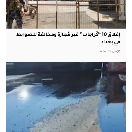
إغلاق 10 “كَراجات” غير مُجازة ومخالفة للضوابط
في بغداد
قبل 15 ساعة