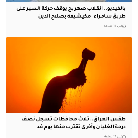
بالفيديو.. انقلاب صهريج يوقف حركة السير على
طريق سامراء- مكيشيفة بصلاح الدين
قبل 15 ساعة
طقس العراق.. ثلاث محافظات تسجل نصف
درجة الغليان وأخرى تقترب منها يوم غد
قبل 17 ساعة