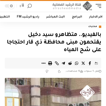
أأ
اخر الاخبار
البرامج
البث المباشر
راديو الرشيد FM
التطبي
محليات
بالفيديو.. متظاهرو سيد دخيل
يقتحمون مبنى محافظة ذي قار احتجاجا
على شح المياه
قبل 5 سنوات
10 مشاهدات