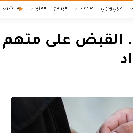
عربي ودولي
منوعات
البرامج
المزيد
مباشر
 القبض على متهم و
د