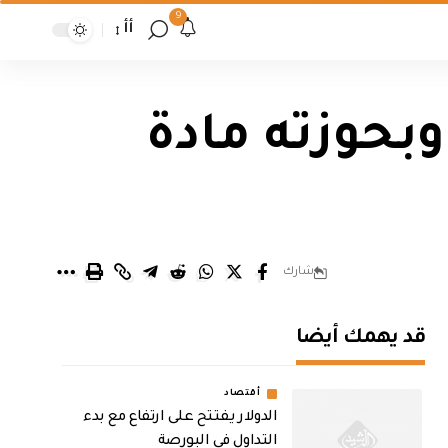
9
أأ
بحوزته مادة
شارك
قد يهمك أيضا
أقتصاد
الدولار يفتتح على ارتفاع مع بدء
التداول في البورصة