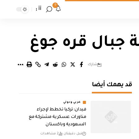
9
أأ
 جبال قره جوغ
شارك
قد يهمك أيضا
عربي ودولي
فيدان: تركيا تخطط لإجراء
مناورات عسكرية مشتركة مع
السعودية وباكستان
قبل دقيقتان
2 مشاهدات