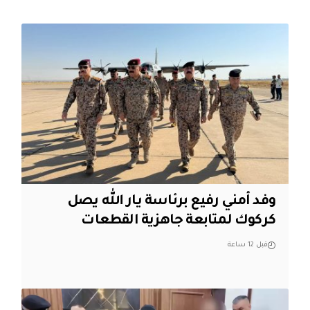
وفد أمني رفيع برئاسة يار الله يصل
كركوك لمتابعة جاهزية القطعات
قبل 12 ساعة