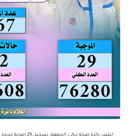
اعلنت دائرة صحة ديالى، الجمعة، تسجيل 29 اصابة جديدة بفيروس كورونا خلال الـ24 ساعة الماضية.