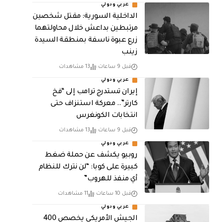
عربي ودولي
الداخلية السورية: مقتل شخصين
مرتبطين بداعش خلال محاولتهما
زرع عبوة ناسفة بمنطقة السيدة
زينب
قبل 9 ساعات
13 مشاهدات
عربي ودولي
إيران تستدرج ترامب إلى “فخ
كارتر”.. معركة استنزاف حتى
انتخابات الكونغرس
قبل 9 ساعات
13 مشاهدات
عربي ودولي
روبيو يكشف عن حملة ضغط
كبيرة على كوبا: “لن نترك للنظام
أي منفذ للهروب”
قبل 10 ساعات
11 مشاهدات
عربي ودولي
الجيش الأمريكي يخصص 400