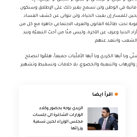
ة فانية في الوطن ولن نسمح بغير ذلك على الإطلاق وسنكون
حين للمسار إن بقيت الحياة، ولن نتوانى عن كشف الفساد
وبة تحت طائلة القانون والعرف الاجتماعي جاهزة مع كل من
اد الدنيا وعزف عن الآخرة، وليس منّا من أحبّ التبعيّة ونبذ
الشعب وابتعد عنهم.
ّي ويا أيها الكردي ويا أيها الأقلّيات جميعاً، هلمّوا لنصلح
 والإرهاب والتبعية والخضوع، بلا خلافات وتسقيط وتشهير
اقرأ ايضا
الزيدي يوجه بحضور وكلاء
الوزارات الشاغرة الى جلسات
مجلس الوزراء لحين تسمية
وزرائها