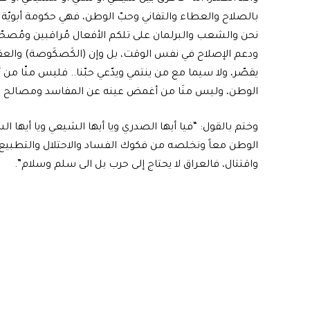
بالصلاح والعطاء والتفاني وحبّ الوطن، فهي حكومة أبويّ
نحن والشعب والبرلمان على تلكم الأفعال مُراقبين ومُصحّ
ودعم الإصلاح في نفس الوقت، بل وإن (الكَصكَوصة) والعق
يقصّر، ولا سيما مع من ينتمي ويدّعي حبّنا.. فليس منّا من أر
الوطن، وليس منَا من أغمض عينه عن المفاسد ومصالح 
وختم بالقول: “فيا أيها الصدري ويا أيها الشيعي ويا أيها السن
الوطن معاً ونخلصه من فكوك الفساد والاحتلال والتطبيع
واقتتال، فالعراق لا يحتاج إلى حرب بل الى سلم وسلام”.