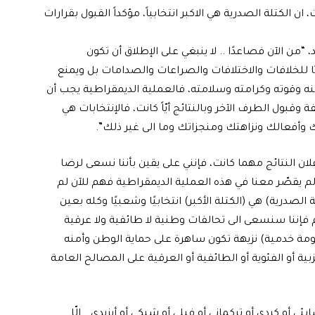
ن الكتلة الصدرية هي الاكبر انتخابياً، مؤكداً القبول بقرارات
“من الآن فصاعدًا .. لا ينبغي على الإطلاق أن تكون
ابًا للخلافات والاختلافات والصراعات والصدامات بل ويمنع
منه وقوته وكرامته وسلامته، فالعملية الديمقراطية يجب أن
قبول الطرف الآخر وبالنتائج أيّاً كانت، فالإنتخابات هي
عالك ونزاهتك ومنجزاتك وما الى غير ذلك”.
ان النتائج مهما كانت، فإنني على يقين بأننا نسعى لرضا
ب لم يقصّر معنا في هذه العملية الديمقراطية فهم للآن لم
 الصدرية) هي (الكتلة الأكبر) انتخابيًا وشعبيًا وكله بعين
فإننا سنسعى الى تحالفات وطنية لا طائفية ولا عرقية
مة خدمية) نزيهة تكون ساهرة على حماية الوطن وأمنه
 أو الفئوية أو الطائفية أو العرقية على المصالح العامة
ي أو كردي أو تركماني أو فيلي أو شبكي أو أيزيدي… إلّا