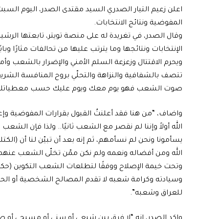
اعلن زعيم التيار الصدري السيد مقتدى الصدر، اليوم السبت، ا
المفوضية ونتائج الانتخابات.
وقال الصدر، في تغريدة له على منصة تويتر، تابعتها الرشيد، 
الإنتخابات ونتائجها وما يترتب عليها من تحالفات مثارًا وب
ويحرم الاقتتال وزعزعة السلم الأمني والإضرار بالشعب وأ
تتصف بالشفافية والنزاهة والتحلّي بروح المنافسة الشريفة و
صوت الشعب فهو يوم معك ويوم عليك حسب معطياتك وأف
واضاف، “من هنا فقد أعلنتُ القبول بقرارات المفوضية وإعل
الله أولاً وإننا لم نقصر مع الشعب ثانيًا.. ولذا فإن الشع
يسأمونا ونحن لم نسأمهم، ثم إنه بعد أن تبيّن لنا أن (الكتلة
الله ومن أفضاله ونعمه ولم نكن ممّن تخلّى الشعب عنهم 
وتحت خيمة الإصلاح ووفقًا لتطلعات الشعب التكوين (حكو
وسيادته وكرامة شعبه لا تقدم المصالح الشخصية أو الحزبية
للعراق وشعبه”.
واكد الصدر، انه “لا فرق بين شيعي أو سني أو مسيحي أو صابئ