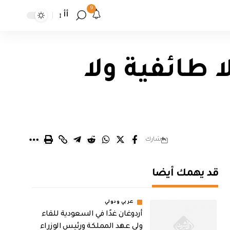
9
أأ
 طائفية ولا
شارك
قد يهمك أيضا
عربي ودولي
أردوغان غدًا في السعودية للقاء
ولي عهد المملكة ورئيس الوزراء