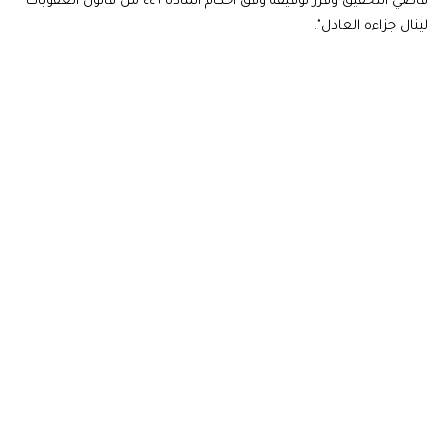
قاضي التحقيق وقرر توقيفه وفق أحكام المادة ٤٤٦ من قانون العقوبات
لينال جزاءه العادل".