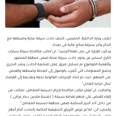
اعلنت وزارة الداخلية، الخميس، كشف حادث سرقة عجلة وضبطها مع
الحائز وآخر بسرقة مبالغ مالية في بغداد.
وذكرت الوزارة في بيان تلقته"الرشيد"، ان"مكتب مكافحة سرقة سيارات
الكرخ استخبر عن وجود حادث سرقة عجلة ضمن منطقة المنصور
ولأهمية الموضوع تم تشكيل فريق عمل لمتابعة الحادث وبعد التحري
وجمع المعلومات التي أثمرت بالوصول إلى العجلة وضبطها والقبض
على المتهم، حيث تم اتخاذ الإجراءات القانونية بحقه وتقديمه إلى القضاء
لينال جزاءه العادل".
واضافت، ان"مفارز مكتب مكافحة إجرام حسينية المعامل، تمكنت من
إلقاء القبض على متهم لقيامه بسرقة ( خمسة ملايين دينار عراقي )
من داخل أحد الدور السكنية ضمن منطقة حسينية المعامل".
واشارت الى، انه"تم عرض الأوراق التحقيقية الخاصة بالحادث أمام أنظار