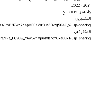
2021 – 2022.
وأدناه رابط النتائج:
المتميزين:
olders/1rvP2l7wqAn4poEGKWrBuaSBvrg504C_v?usp=sharing
المتفوقين
olders/1Ra_FQvQw_YAw5v4VpudVlsfcYQxaQu71?usp=sharing