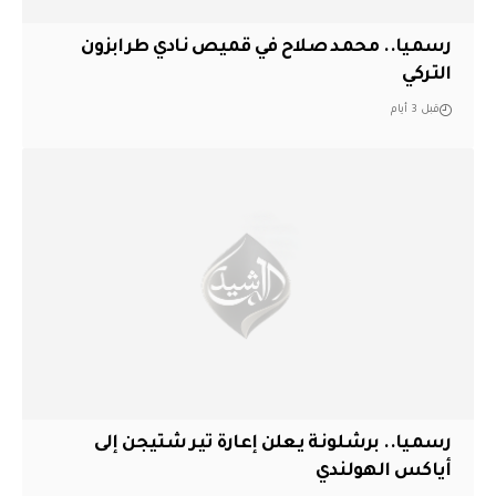
رسميا.. محمد صلاح في قميص نادي طرابزون
التركي
قبل 3 أيام
رسميا.. برشلونة يعلن إعارة تير شتيجن إلى
أياكس الهولندي