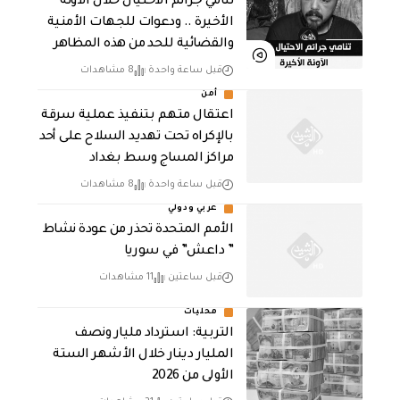
تنامي جرائم الاحتيال خلال الآونة
الأخيرة .. ودعوات للجهات الأمنية
والقضائية للحد من هذه المظاهر
قبل ساعة واحدة
8 مشاهدات
أمن
اعتقال متهم بتنفيذ عملية سرقة
بالإكراه تحت تهديد السلاح على أحد
مراكز المساج وسط بغداد
قبل ساعة واحدة
8 مشاهدات
عربي ودولي
الأمم المتحدة تحذر من عودة نشاط
” داعش” في سوريا
قبل ساعتين
11 مشاهدات
محليات
التربية: استرداد مليار ونصف
المليار دينار خلال الأشهر الستة
الأولى من 2026