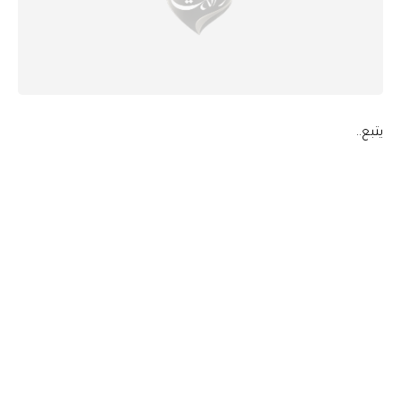
يتبع..