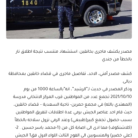
مصدر يكشف ماجرى بخانقين: استشهاد منتسب نتيجة اطلاق نار
بالخطأ من جندي
كشف مصدر أمني، الاحد، تفاصيل ماجرى في قضاء خانقين بمحافظة
ديالى.
وذكر المصدر في حديث لـ”الرشيد”، انه”بالساعة 1000 من يوم
2021/10/10 تجمع عدد من المواطنين قرب المركز الانتخابي مدرسة
(المهتدي بالله) في مجمع حمرين- ناحية السعدية – قضاء خانقين،
حيث قام احد عناصر الجيش برمي عدة اطلاقات لتفريق المواطنين
بسبب حصول تجمع كبير(طبيعي) وعند الرمي نزول سلاحه بالخطأ
(كلاشنكوف) مما ادى الى اصابة كل من (1-محمد ياسر حسين . 2-
(علي خضير) والمنسوبين الى الفوج الثالث اللواء الاول فق1 الجيش