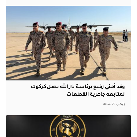
وفد أمني رفيع برئاسة يار الله يصل كركوك
لمتابعة جاهزية القطعات
قبل 22 ساعة