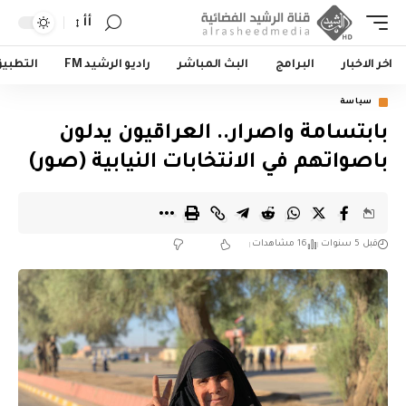
أأ
اخر الاخبار
البرامج
البث المباشر
راديو الرشيد FM
التطبي
سياسة
بابتسامة واصرار.. العراقيون يدلون
باصواتهم في الانتخابات النيابية (صور)
قبل 5 سنوات
16 مشاهدات