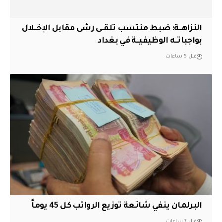
النزاهــة: ضبط منتسب تلقــى رشى مقابل الإخــلال
بواجباتــه الوظيفيــة في بغداد
قبل 5 ساعات
البرلمان ينفي شائعة توزيع الرواتب كل 45 يوماً
قبل 7 ساعات