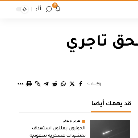
9
أأ
بحق تاجري
شارك
قد يهمك أيضا
عربي ودولي
الحوثيون يعلنون استهداف
تحشيدات عسكرية سعودية