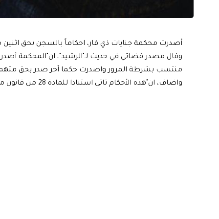
أصدرت محكمة جنايات ذي قار، احكاماً بالسجن بحق اثنين من
وقال مصدر قضائي في حديث لـ"الرشيد"، ان"المحكمة أصد
منتسب بشرطة المرور واصدرت حكما آخر صدر بحق متهم آخر بـ 10 أعوام للمتاجرة بالم
واضاف، ان"هذه الأحكام تاتي استنادا للمادة 28 من قانون مكافحة المخدرات والمؤثرات العقلية".