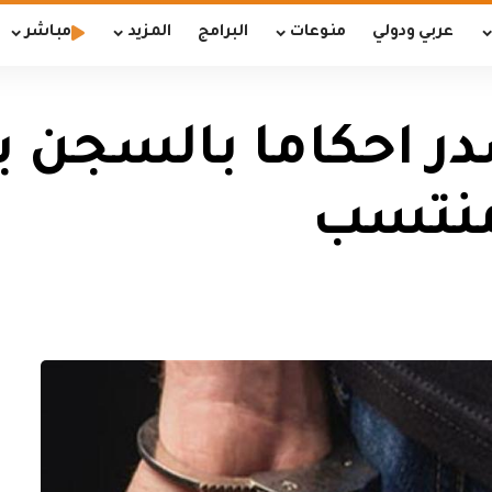
عربي ودولي
منوعات
البرامج
المزيد
مباشر
در احكاما بالسجن 
منتسب