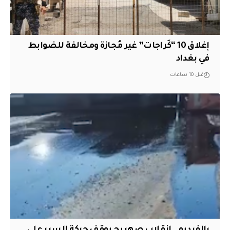
إغلاق 10 “كَراجات” غير مُجازة ومخالفة للضوابط
في بغداد
قبل 10 ساعات