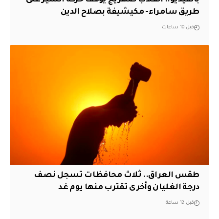
بالفيديو.. انقلاب صهريج يوقف حركة السير على
طريق سامراء- مكيشيفة بصلاح الدين
قبل 10 ساعات
طقس العراق.. ثلاث محافظات تسجل نصف
درجة الغليان وأخرى تقترب منها يوم غد
قبل 12 ساعة