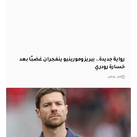
رواية جديدة.. بيريز ومورينيو ينفجران غضبًا بعد
خسارة رودري
قبل يومين