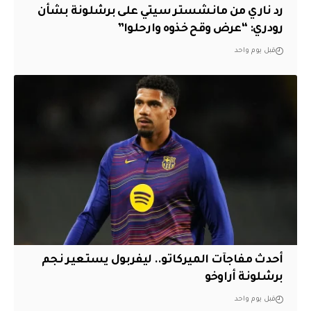
رد ناري من مانشستر سيتي على برشلونة بشأن
رودري: “عرض وقح خذوه وارحلوا”
قبل يوم واحد
أحدث مفاجآت الميركاتو.. ليفربول يستعير نجم
برشلونة أراوخو
قبل يوم واحد