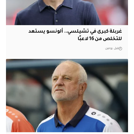
غربلة كبرى في تشيلسي.. ألونسو يستعد
للتخلص من 16 لاعبًا
قبل يومين