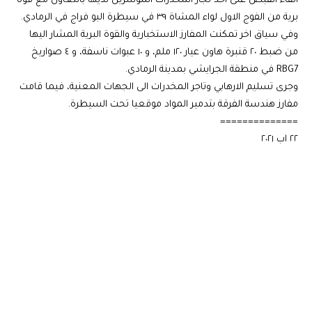
القاء القبض على احد تجار المخدرات المؤشرين لديها بالتعاون مع قوة
برية من الفوج الاول لواء المشاة ٣٩ في سيطرة البو فراج في الرمادي.
وفي سياق اخر تمكنت المفارز الاستخبارية والقوة البرية المشار اليها
من ضبط ٢٠ قنبرة هاون عيار ١٢٠ ملم، و ١٠ عبوات ناسفة، و ٤ صواريخ
RBG7 في منطقة الجرايشي بمدينة الرمادي.
وجرى تسليم الارهابي وتاجر المخدرات الى الجهات المعنية، فيما قامت
مفارز هندسة الفرقة بتدمير المواد موقعيا تحت السيطرة.
==============
٢٢ اب ٢٠٢١