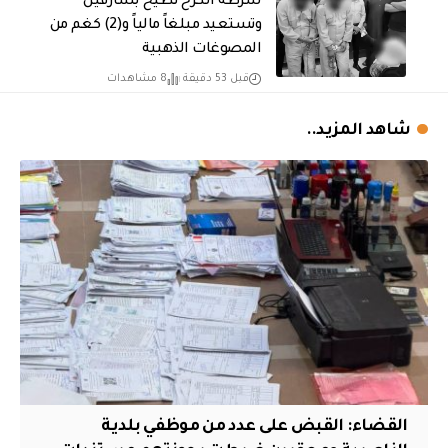
شرطة الكرخ تطيح بسارقين
وتستعيد مبلغاً مالياً و(2) كغم من
المصوغات الذهبية
قبل 53 دقيقة
8 مشاهدات
شاهد المزيد..
القضاء: القبض على عدد من موظفي بلدية