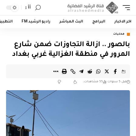
أأ
اخر الاخبار
البرامج
البث المباشر
راديو الرشيد FM
التطبي
محليات
بالصور .. ازالة التجاوزات ضمن شارع
المرور في منطقة الغزالية غربي بغداد
قبل 5 سنوات
55 مشاهدات