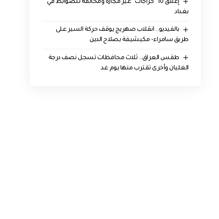
إغلاق 10 “كَراجات” غير مُجازة ومخالفة للضوابط في
بغداد
بالفيديو.. انقلاب صهريج يوقف حركة السير على
طريق سامراء- مكيشيفة بصلاح الدين
طقس العراق.. ثلاث محافظات تسجل نصف درجة
الغليان وأخرى تقترب منها يوم غد