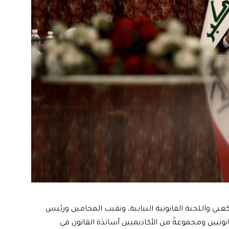
ي واللجنة القانونية النيابية، ونقيب المحامين ورئيس
انونيين ومجموعةً من الأكاديميين أساتذة القانون في