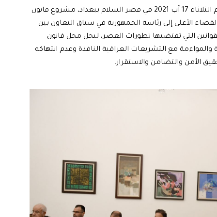
في اجتماع موسّع، قدم رئيس الجمهورية برهم صالح، اليوم الثلاثاء 17 آب 2021 في قصر السلام ببغداد، مشروع قانون
لقضاء الأعلى إلى رئاسة الجمهورية في سياق التعاون بين
وانين التي تقتضيها تطورات العصر، ليحل محل قانون
غة القانونية والمواءمة مع التشريعات العراقية النافذة وعدم انتهاكه
قيق الأمن والتضامن والاستقرار.