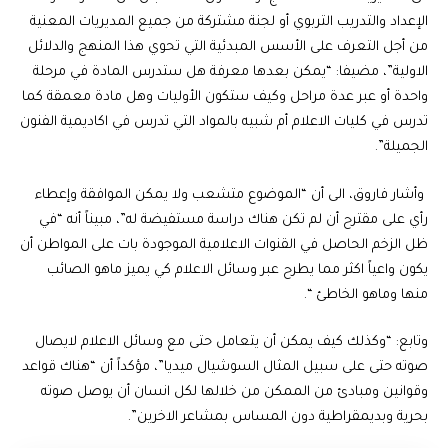
الإعداد والتدريب التربوي أو لجنة مشتركة من جميع المديريات المعنية
من أجل التعرف على الأسس المبدئية التي تحوي هذا المنهج والدلائل
الاولية”، مضيفا: “يمكن بعدها معرفة هل ستدرس المادة في مرحلة
واحدة أو عبر عدة مراحل وكيف ستكون الأوليات وهل مادة معمقة كما
تدرس في كليات الاعلام أم شبيه بالمواد التي تدرس في اكاديمية الفنون
الجميلة”.
وأشار فاروق، الى أن “الموضوع متشعب ولا يمكن الموافقة وإعطاء
رأي على مقترح أن لم تكن هناك دراسة مستفيضة له”، مبيناً أنه “في
ظل الزخم الحاصل في القنوات الاعلامية الموجودة بات على المواطن أن
يكون واعياً اكثر مما يطرح عبر وسائل الاعلام كي يميز ماهو الصائب
منها وماهو الخاطئ “.
وتابع: “وكذلك كيف يمكن أن يتعامل حتى مع وسائل الاعلام لايصال
صوته حتى على سبيل المثال السوشيال ميديا”، مؤكداً أن “هناك قواعد
وقوانين ومبادئ من الممكن من خلالها لكل انسان أن يوصل صوته
بحرية وبديمقراطية دون المساس بمشاعر الاخرين”.