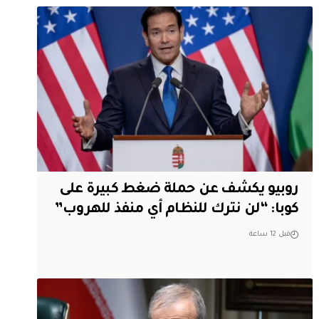
روبيو يكشف عن حملة ضغط كبيرة على
كوبا: “لن نترك للنظام أي منفذ للهروب”
قبل 12 ساعة