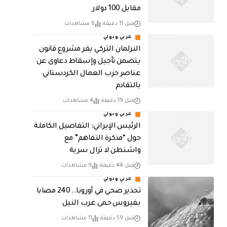
مقابل 100 دولار
قبل 11 دقيقة
6 مشاهدات
عربي ودولي
البرلمان التركي يقر مشروع قانون
يتضمن تأجيل وإسقاط دعاوى عن
عناصر حزب العمال الكردستاني
بالتقادم
قبل 19 دقيقة
4 مشاهدات
عربي ودولي
الرئيس الإيراني: التفاصيل الكاملة
حول “مذكرة التفاهم” مع
واشنطن لا تزال سرية
قبل 44 دقيقة
9 مشاهدات
عربي ودولي
تحذير صحي في أوروبا.. 240 مصابا
بفيروس حمى غرب النيل
قبل 59 دقيقة
11 مشاهدات