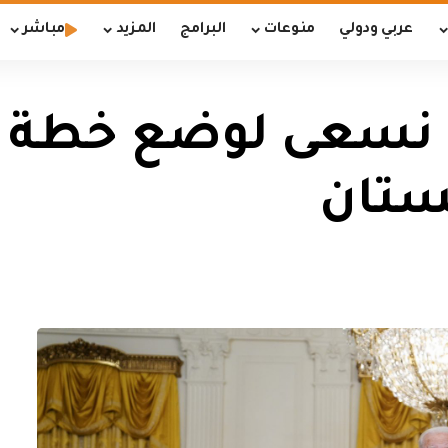
عربي ودولي
منوعات
البرامج
المزيد
مباشر
: نسعى لوضع خطة ب
ستان